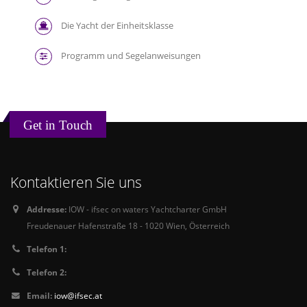
Die Yacht der Einheitsklasse
Programm und Segelanweisungen
Get in Touch
Kontaktieren Sie uns
Addresse:
IOW - ifsec on waters Yachtcharter GmbH
Freudenauer Hafenstraße 18 - 1020 Wien, Österreich
Telefon 1:
Telefon 2:
Email:
iow@ifsec.at